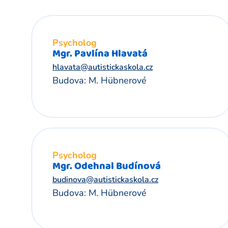
Psycholog
Mgr. Pavlína Hlavatá
hlavata@autistickaskola.cz
Budova: M. Hübnerové
Psycholog
Mgr. Odehnal Budínová
budinova@autistickaskola.cz
Budova: M. Hübnerové