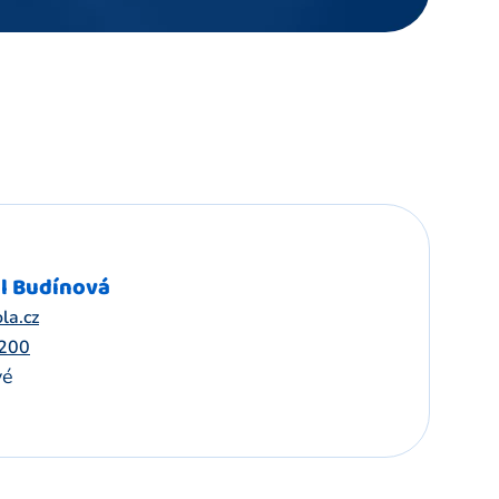
l Budínová
la.cz
 200
vé