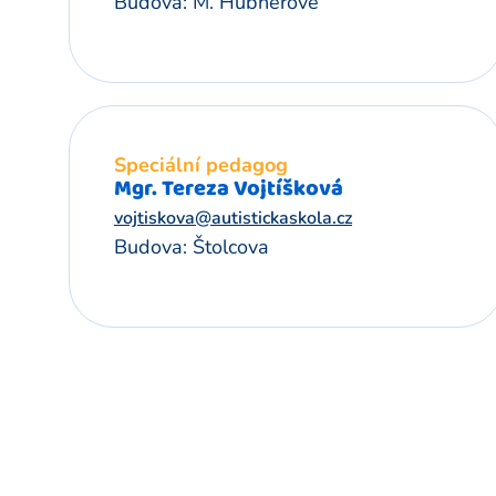
Budova: M. Hübnerové
Speciální pedagog
Mgr. Tereza Vojtíšková
vojtiskova@autistickaskola.cz
Budova: Štolcova