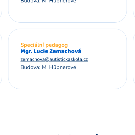
Budova: M. Hübnerové
Speciální pedagog
Mgr. Lucie Zemachová
zemachova@autistickaskola.cz
Budova: M. Hübnerové