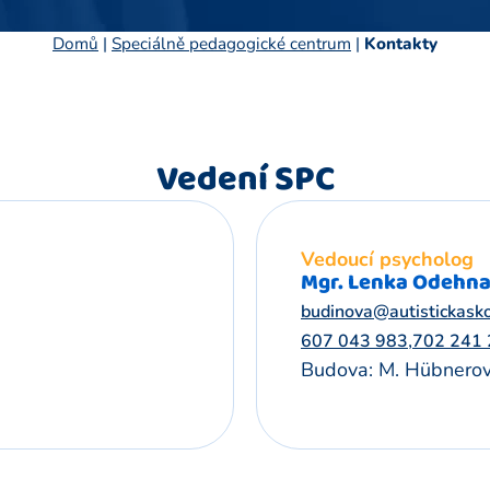
Domů
|
Speciálně pedagogické centrum
|
Kontakty
Vedení SPC
Vedoucí psycholog
Mgr. Lenka Odehna
budinova@autistickasko
,
607 043 983
702 241
Budova: M. Hübnero