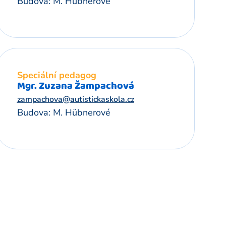
Budova: M. Hübnerové
Speciální pedagog
Mgr. Zuzana Žampachová
zampachova@autistickaskola.cz
Budova: M. Hübnerové