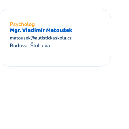
Psycholog
Mgr. Vladimír Matoušek
matousek@autistickaskola.cz
Budova: Štolcova