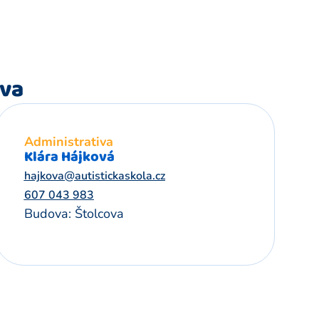
iva
Administrativa
Klára Hájková
hajkova@autistickaskola.cz
607 043 983
Budova: Štolcova